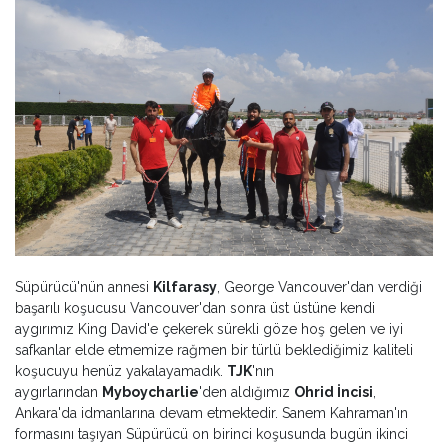
Süpürücü'nün annesi
Kilfarasy
, George Vancouver'dan verdiği
başarılı koşucusu Vancouver'dan sonra üst üstüne kendi
aygırımız King David'e çekerek sürekli göze hoş gelen ve iyi
safkanlar elde etmemize rağmen bir türlü beklediğimiz kaliteli
koşucuyu henüz yakalayamadık.
TJK
'nın
aygırlarından
Myboycharlie
'den aldığımız
Ohrid İncisi
,
Ankara'da idmanlarına devam etmektedir. Sanem Kahraman'ın
formasını taşıyan Süpürücü on birinci koşusunda bugün ikinci